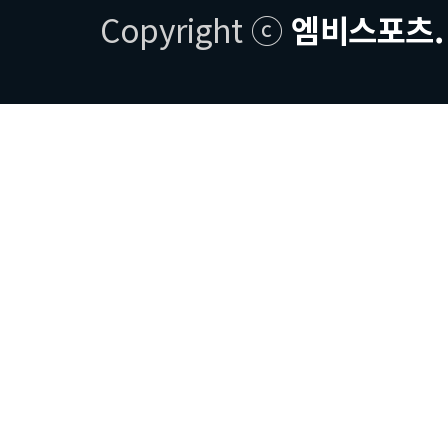
Copyright ⓒ
엠비스포츠.
는 불이익에
3. 축구교
수 있도록 
제5조(수업
1. 축구교실
청, 서초구
단될 경우 
결정한다.
2. 본조 
의 책임이 
실시한다. 
홈페이지 공
취소되었을 