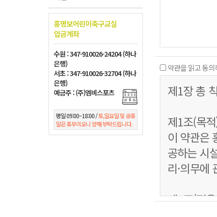
홍명보어린이축구교실
입금계좌
수원 : 347-910026-24204 (하나
은행)
약관을 읽고 동의
서초 : 347-910026-32704 (하나
은행)
제1장 총 
예금주 : (주)엠비스포츠
평일 09:00~18:00 /
토,일요일 및 공휴
제1조(목적
일은 휴무이오니 양해 부탁드립니다.
이 약관은
공하는 시설
리·의무에 
제2조(적용
이 약관은 