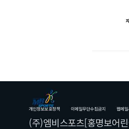
다.
제3조(계약
1. 계약과
새로고침
에 서명 날
2. 회원은
다. 이용료
로 한다. 
는 가입일로
료를 갱신하
3. 회원이
부)을 교부
개인정보보호정책
이메일무단수집금지
웹메일
4. 축구교
(주)엠비스포츠[홍명보어린이
지 약관을 