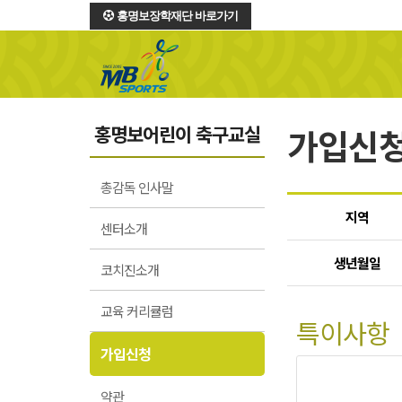
홍명보장학재단 바로가기
홍명보어린이 축구교실
가입신
총감독 인사말
지역
센터소개
생년월일
코치진소개
교육 커리큘럼
특이사항
가입신청
약관