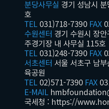
분당사무실
경기 성남시 분당
호
제4조(게시
TEL
031)718-7390
FAX
0
1. 축구교
mb20.c
수원센터
경기 수원시 장안구
에 공지된 
주경기장 내 사무실 115호
은 없다. 
TEL
031)248-7390
FAX
0
- 수업 일
서초센터
서울 서초구 남부순
약관 등 기
2. 축구교실
육공원
청, 서초구
TEL
02)571-7390
FAX
03
1시간 전 
E-MAIL
hmbfoundatio
자 메세지가
국세청 :
https://www.ho
단, 문자 
폰 번호 변