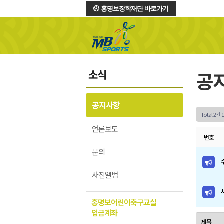
홍명보장학재단 바로가기
소식
공
공지사항
Total 2건
언론보도
번호
문의
사진앨범
홍명보어린이축구교실
입금계좌