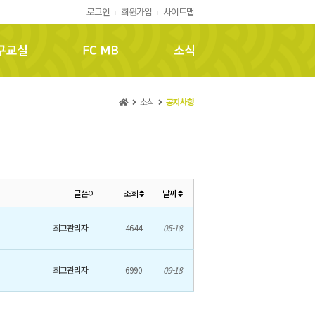
로그인
회원가입
사이트맵
FC MB
소식
소식
공지사항
글쓴이
조회
날짜
최고관리자
4644
05-18
최고관리자
6990
09-18