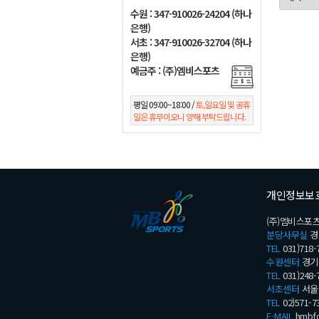
수원 : 347-910026-24204 (하나
은행)
서초 : 347-910026-32704 (하나
은행)
예금주 : (주)엠비스포츠
평일 09:00~18:00 /
토,일요일 및 공휴
일은 휴무이오니 양해 부탁드립니다.
개인정보보
(주)엠비스포츠
분당사무실
경
TEL
031)718-
수원센터
경기 
TEL
031)248-
서초센터
서울 
TEL
02)571-7
E-MAIL
hmbfo