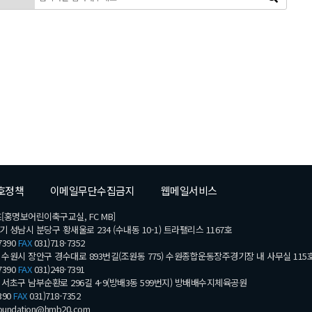
호정책
이메일무단수집금지
웹메일서비스
[홍명보어린이축구교실, FC MB]
기 성남시 분당구 황새울로 234 (수내동 10-1) 트라팰리스 1167호
7390
FAX
031)718-7352
수원시 장안구 경수대로 893번길(조원동 775) 수원종합운동장주경기장 내 사무실 115
7390
FAX
031)248-7391
서초구 남부순환로 296길 4-9(방배3동 599번지) 방배배수지체육공원
390
FAX
031)718-7352
undation@hmb20.com