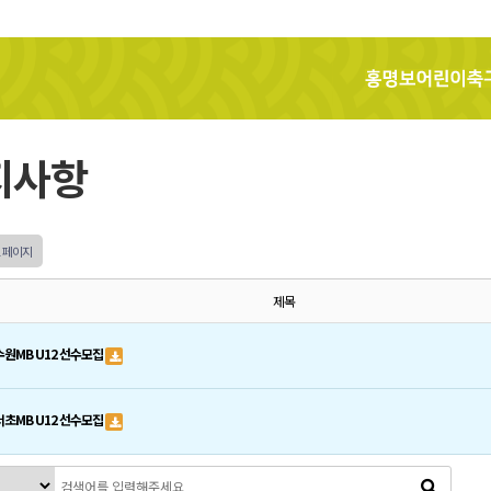
홍명보어린이축구교실
지사항
1 페이지
제목
수원MB U12 선수모집
서초MB U12 선수모집